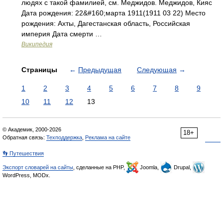
людях с такой фамилией, см. Меджидов. Меджидов, Кияс
Дата рождения: 22&#160;марта 1911(1911 03 22) Место
рождения: Ахты, Дагестанская область, Российская
империя Дата смерти …
Википедия
Страницы
←
Предыдущая
Следующая
→
1
2
3
4
5
6
7
8
9
10
11
12
13
© Академик, 2000-2026
18+
Обратная связь:
Техподдержка
,
Реклама на сайте
👣 Путешествия
Экспорт словарей на сайты
, сделанные на PHP,
Joomla,
Drupal,
WordPress, MODx.